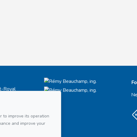
Fo
t-Royal
66
Ne
21
r to improve its operation
ail
rmance and improve your