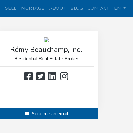
Y
SELL
MORTAGE
ABOUT
BLOG
CONTACT
EN
Rémy Beauchamp, ing.
Residential Real Estate Broker
514 808-3466
514 597-2121
Send me an email