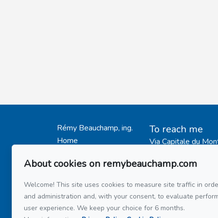
Rémy Beauchamp, ing.
To reach me
Home
Via Capitale du Mon
514 808-34
My Listings
514 597-21
About cookies on remybeauchamp.com
Testimonials
Buy
Welcome! This site uses cookies to measure site traffic in orde
Send me an em
Sell
and administration and, with your consent, to evaluate perfo
user experience. We keep your choice for 6 months.
Mortage