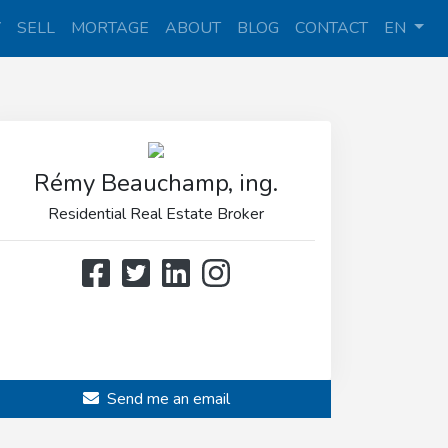
Y
SELL
MORTAGE
ABOUT
BLOG
CONTACT
EN
Rémy Beauchamp, ing.
Residential Real Estate Broker
514 808-3466
514 597-2121
Send me an email