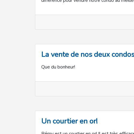
différence pour vendre notre condo au meilleu
La vente de nos deux condos
Que du bonheur!
Un courtier en or!
Rémy est un courtier en or! Il est très efficac