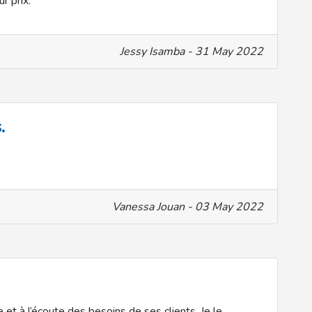
r prix.
Jessy Isamba - 31 May 2022
.
Vanessa Jouan - 03 May 2022
e et à l’écoute des besoins de ses clients. Je le