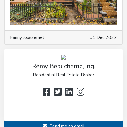
Fanny Joussemet
01 Dec 2022
Rémy Beauchamp, ing.
Residential Real Estate Broker
514 808-3466
514 597-2121
Send me an email