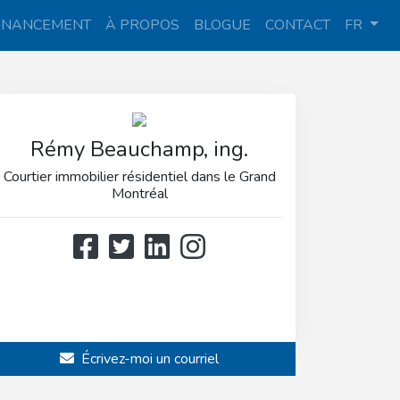
INANCEMENT
À PROPOS
BLOGUE
CONTACT
FR
Rémy Beauchamp, ing.
Courtier immobilier résidentiel dans le Grand
Montréal
514 808-3466
514 597-2121
Écrivez-moi un courriel