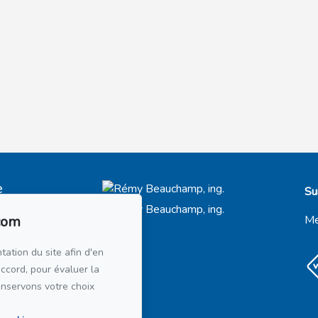
e
Su
t-Royal
66
com
Me
21
tation du site afin d'en
accord, pour évaluer la
courriel
onservons votre choix