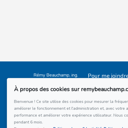
Rémy Beauchamp, ing.
Pour me joindr
Accueil
Via Capitale du Mon
514 808-34
À propos des cookies sur remybeauchamp.
Mes Inscriptions
514 597-21
Témoignages
Bienvenue ! Ce site utilise des cookies pour mesurer la fréquen
Acheter
améliorer le fonctionnement et l'administration et, avec votre 
Écrivez-moi un 
Vendre
performance et améliorer votre expérience utilisateur. Nous c
pendant 6 mois.
Financement