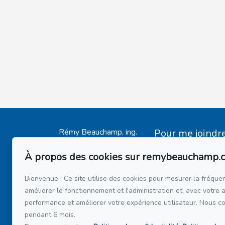
Rémy Beauchamp, ing.
Pour me joindr
Accueil
Via Capitale du Mon
514 808-34
À propos des cookies sur remybeauchamp.
Mes Inscriptions
514 597-21
Témoignages
Bienvenue ! Ce site utilise des cookies pour mesurer la fréquen
Acheter
améliorer le fonctionnement et l'administration et, avec votre 
Écrivez-moi un 
Vendre
performance et améliorer votre expérience utilisateur. Nous c
pendant 6 mois.
Financement