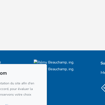
e
Su
t-Royal
66
com
Me
21
tation du site afin d'en
accord, pour évaluer la
courriel
onservons votre choix