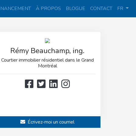
INANCEMENT
À PROPOS
BLOGUE
CONTACT
FR
Rémy Beauchamp, ing.
Courtier immobilier résidentiel dans le Grand
Montréal
514 808-3466
514 597-2121
Écrivez-moi un courriel