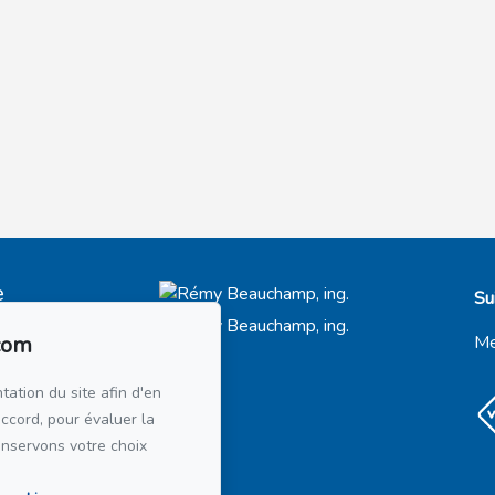
e
Su
t-Royal
66
com
Me
21
tation du site afin d'en
accord, pour évaluer la
courriel
onservons votre choix