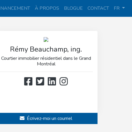
INANCEMENT
À PROPOS
BLOGUE
CONTACT
FR
Rémy Beauchamp, ing.
Courtier immobilier résidentiel dans le Grand
Montréal
514 808-3466
514 597-2121
Écrivez-moi un courriel