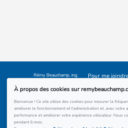
Rémy Beauchamp, ing.
Pour me joindr
Accueil
Via Capitale du Mon
514 808-34
À propos des cookies sur remybeauchamp.
Mes Inscriptions
514 597-21
Témoignages
Bienvenue ! Ce site utilise des cookies pour mesurer la fréquen
Acheter
améliorer le fonctionnement et l'administration et, avec votre 
Écrivez-moi un 
Vendre
performance et améliorer votre expérience utilisateur. Nous c
pendant 6 mois.
Financement