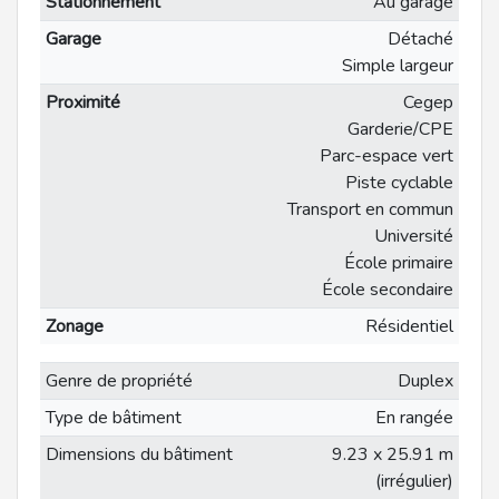
Stationnement
Au garage
Garage
Détaché
Simple largeur
Proximité
Cegep
Garderie/CPE
Parc-espace vert
Piste cyclable
Transport en commun
Université
École primaire
École secondaire
Zonage
Résidentiel
Genre de propriété
Duplex
Type de bâtiment
En rangée
Dimensions du bâtiment
9.23 x 25.91 m
(irrégulier)