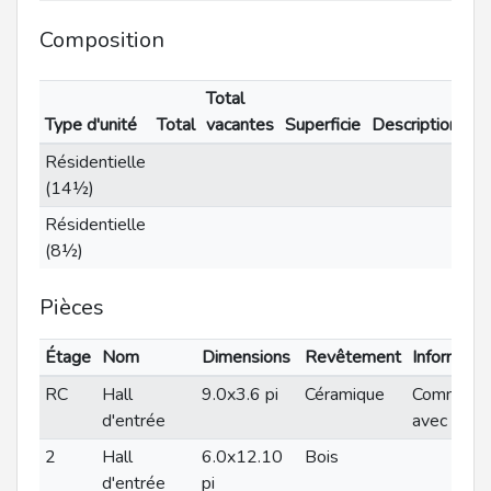
Composition
Total
Type d'unité
Total
vacantes
Superficie
Description
Résidentielle
(14½)
Résidentielle
(8½)
Pièces
Étage
Nom
Dimensions
Revêtement
Informatio
RC
Hall
9.0x3.6 pi
Céramique
Commun
d'entrée
avec le 8
2
Hall
6.0x12.10
Bois
d'entrée
pi