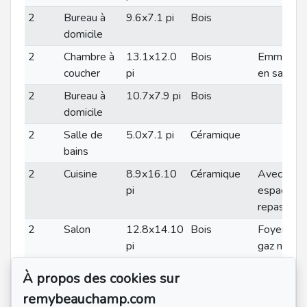
2
Bureau à
9.6x7.1 pi
Bois
domicile
2
Chambre à
13.1x12.0
Bois
Emménag
coucher
pi
en salon
2
Bureau à
10.7x7.9 pi
Bois
domicile
2
Salle de
5.0x7.1 pi
Céramique
bains
2
Cuisine
8.9x16.10
Céramique
Avec
pi
espace
repas
2
Salon
12.8x14.10
Bois
Foyer au
pi
gaz nature
(irrégulier)
À propos des cookies sur
2
Salle à
12.9x12.2
Bois
remybeauchamp.com
manger
pi