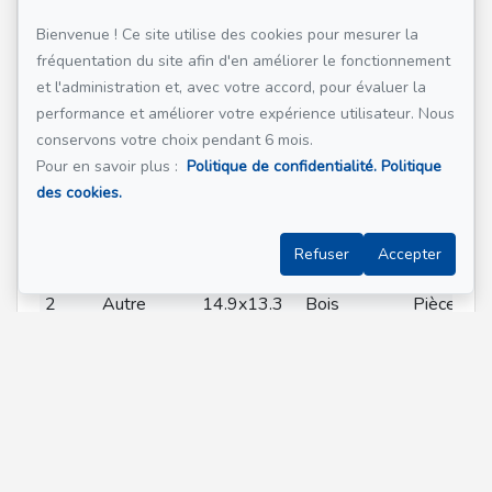
2
Chambre à
13.4x12.9
Bois
Bienvenue ! Ce site utilise des cookies pour mesurer la
coucher
pi
fréquentation du site afin d'en améliorer le fonctionnement
principale
et l'administration et, avec votre accord, pour évaluer la
performance et améliorer votre expérience utilisateur. Nous
RC
Salle d'eau
3.6x4.9 pi
Céramique
Douche
conservons votre choix pendant 6 mois.
séparé
Pour en savoir plus :
Politique de confidentialité.
Politique
RC
Chambre à
13.4x12.9
Bois
des cookies.
coucher
pi
RC
Rangement
6.10x3.7 pi
Trap d'acc
Refuser
Accepter
à la cave
2
Autre
14.9x13.3
Bois
Pièce
pi
annexe A
dessus du
garage
2
Autre
12.5x13.9
Bois
Pièce
pi
annexe A
dessus du