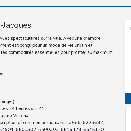
-Jacques
ues spectaculaires sur la ville. Avec une chambre
ement est conçu pour un mode de vie urbain et
es les commodités essentielles pour profiter au maximum
s :
 manger)
ibles 24 heures sur 24
quare Victoria
escription of common portions: 6223686, 6223687,
84901, 6500302, 6500303, 6516428, 6545120,