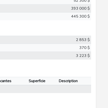
52 300 $
393 000 $
445 300 $
2 853 $
370 $
3 223 $
acantes
Superficie
Description