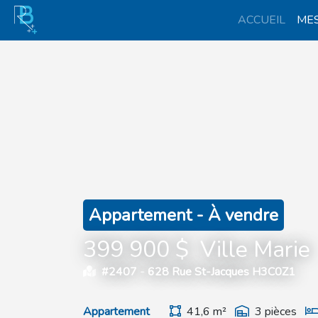
ACCUEIL
MES
Appartement - À vendre
399 900 $
Ville Marie
#2407 -
628 Rue St-Jacques H3C0Z1
Appartement
41,6 m²
3 pièces