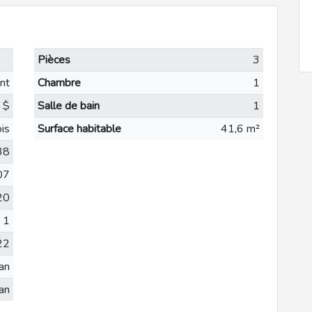
Pièces
3
nt
Chambre
1
 $
Salle de bain
1
is
Surface habitable
41,6 m²
38
07
20
1
22
an
an