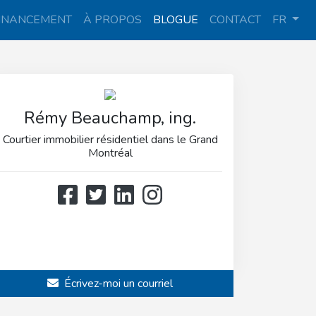
INANCEMENT
À PROPOS
BLOGUE
CONTACT
FR
Rémy Beauchamp, ing.
Courtier immobilier résidentiel dans le Grand
Montréal
514 808-3466
514 597-2121
Écrivez-moi un courriel