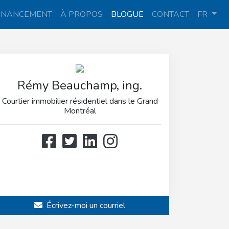
INANCEMENT
À PROPOS
BLOGUE
CONTACT
FR
Rémy Beauchamp, ing.
Courtier immobilier résidentiel dans le Grand
Montréal
514 808-3466
514 597-2121
Écrivez-moi un courriel