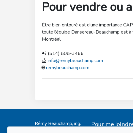
Pour vendre ou a
Être bien entouré est d’une importance CAPI
toute l'équipe Dansereau-Beauchamp est à v
Montréal.
📲 (514) 808-3466
📩
info@remybeauchamp.com
🌐
remybeauchamp.com
Rémy Beauchamp, ing.
Pour me joindr
Accueil
Via Capitale du Mon