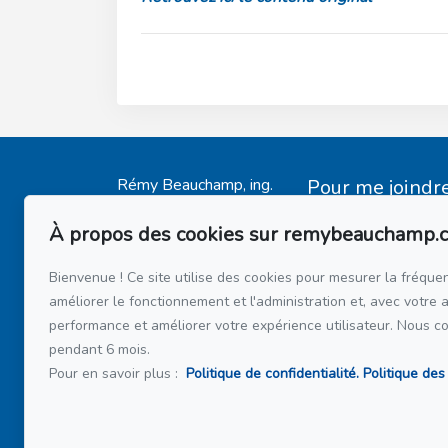
Rémy Beauchamp, ing.
Pour me joindr
Accueil
Via Capitale du Mon
514 808-34
À propos des cookies sur remybeauchamp.
Mes Inscriptions
514 597-21
Témoignages
Bienvenue ! Ce site utilise des cookies pour mesurer la fréquen
Acheter
améliorer le fonctionnement et l'administration et, avec votre 
Écrivez-moi un 
Vendre
performance et améliorer votre expérience utilisateur. Nous c
pendant 6 mois.
Financement
Pour en savoir plus :
Politique de confidentialité.
Politique des
À propos
Blogue
Contact