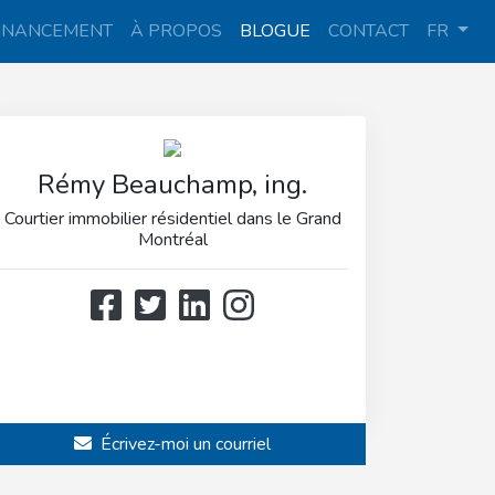
INANCEMENT
À PROPOS
BLOGUE
CONTACT
FR
Rémy Beauchamp, ing.
Courtier immobilier résidentiel dans le Grand
Montréal
514 808-3466
514 597-2121
Écrivez-moi un courriel