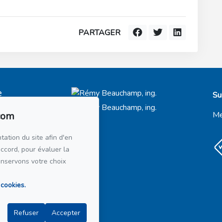
PARTAGER
e
Su
t-Royal
66
com
Me
21
tation du site afin d'en
accord, pour évaluer la
courriel
onservons votre choix
 cookies.
Refuser
Accepter