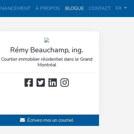
INANCEMENT
À PROPOS
BLOGUE
CONTACT
FR
Rémy Beauchamp, ing.
Courtier immobilier résidentiel dans le Grand
Montréal
514 808-3466
514 597-2121
Écrivez-moi un courriel